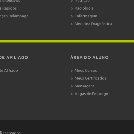
s Intensivos
Nutrição
s Rápidos
Radiologia
oção Relâmpago
Enfermagem
Medicina Diagnóstica
DE AFILIADO
ÁREA DO ALUNO
de Afiliado
Meus Cursos
Meus Certificados
Mensagens
Vagas de Emprego
 Reservados