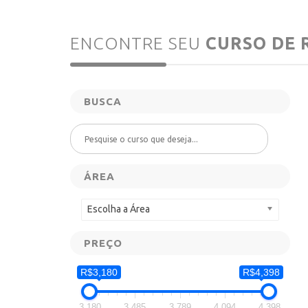
ENCONTRE SEU
CURSO
DE 
BUSCA
ÁREA
Escolha a Área
PREÇO
R$3,180
R$4,398
3,180
3,485
3,789
4,094
4,398