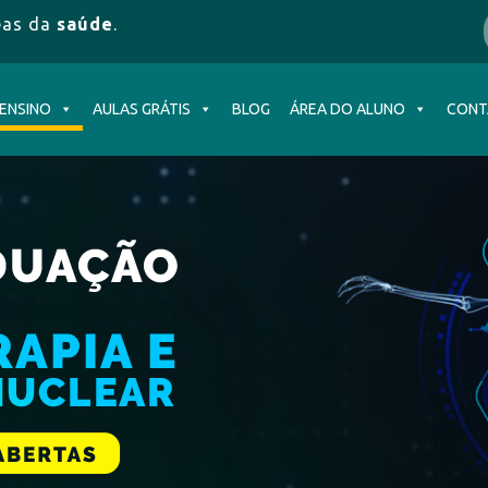
eas da
saúde
.
 ENSINO
AULAS GRÁTIS
BLOG
ÁREA DO ALUNO
CONT