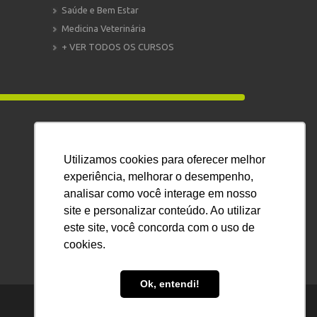
Saúde e Bem Estar
Medicina Veterinária
+ VER TODOS OS CURSOS
ATENDIMENTO
Utilizamos cookies para oferecer melhor
WHATSAPP:
+55 11 91122-0533
experiência, melhorar o desempenho,
—–
analisar como você interage em nosso
E-MAIL:
atendimento@eadplus.com.br
site e personalizar conteúdo. Ao utilizar
Veja aqui nossos termos de uso.
este site, você concorda com o uso de
cookies.
Ok, entendi!