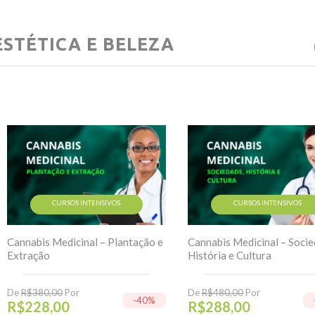
ESTÉTICA E BELEZA
CURSOS INTENSIVOS
CURSOS INTENSIVOS
Cannabis Medicinal – Plantação e
Cannabis Medicinal – Socie
Extração
História e Cultura
De
R$
380,00
Por
De
R$
480,00
Por
-40%
R$
228,00
R$
288,00