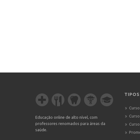
TIPOS
Curso
Curso
Educação online de alto nível, com
professores renomados para áreas da
Curso
saúde.
Prom