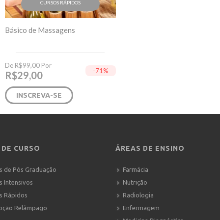
CURSOS RÁPIDOS
Básico de Massagens
De
R$
99,00
Por
-71%
R$
29,00
INSCREVA-SE
 DE CURSO
ÁREAS DE ENSINO
s de Pós Graduação
Farmácia
s Intensivos
Nutrição
s Rápidos
Radiologia
oção Relâmpago
Enfermagem