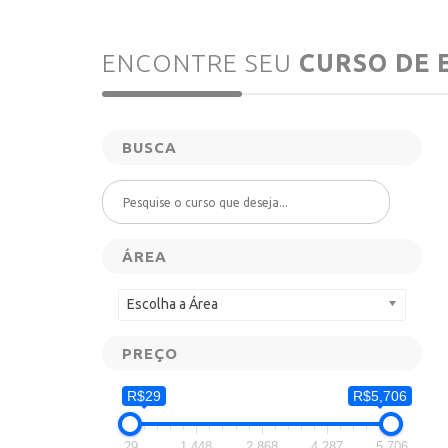
ENCONTRE SEU
CURSO
DE 
BUSCA
ÁREA
Escolha a Área
PREÇO
R$29
R$5,706
29
1,448
2,868
4,287
5,706