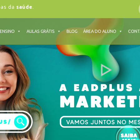
eas da
saúde
.
 ENSINO
AULAS GRÁTIS
BLOG
ÁREA DO ALUNO
CONT