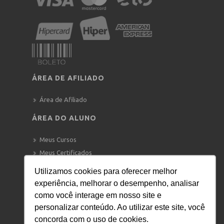
ÁREA DE AFILIADO
Área de Afiliado
ÁREA DO ALUNO
Meus Cursos
Meus Certificados
Mensagens
Utilizamos cookies para oferecer melhor
Vagas de Emprego
experiência, melhorar o desempenho, analisar
como você interage em nosso site e
ATENDIMENTO
personalizar conteúdo. Ao utilizar este site, você
WHATSAPP:
+55 11 91122-0533
concorda com o uso de cookies.