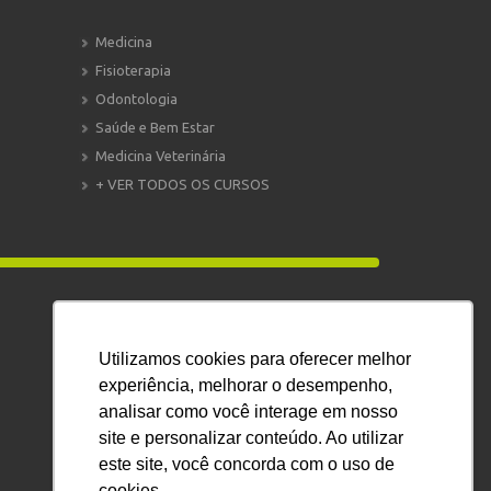
Medicina
Fisioterapia
Odontologia
Saúde e Bem Estar
Medicina Veterinária
+ VER TODOS OS CURSOS
ATENDIMENTO
Utilizamos cookies para oferecer melhor
WHATSAPP:
+55 11 91122-0533
experiência, melhorar o desempenho,
—–
analisar como você interage em nosso
E-MAIL:
atendimento@eadplus.com.br
site e personalizar conteúdo. Ao utilizar
Veja aqui nossos termos de uso.
este site, você concorda com o uso de
cookies.