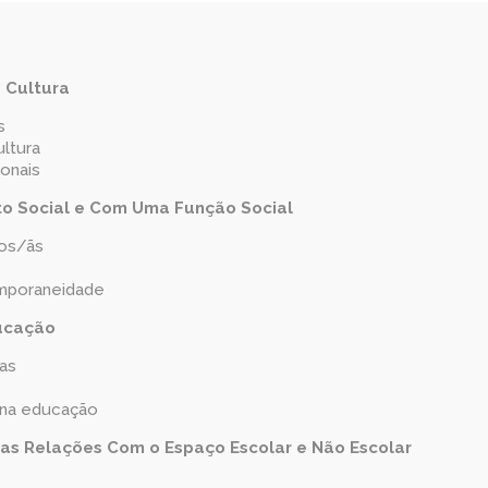
 Cultura
s
ltura
ionais
o Social e Com Uma Função Social
ãos/ãs
emporaneidade
ucação
cas
 na educação
uas Relações Com o Espaço Escolar e Não Escolar