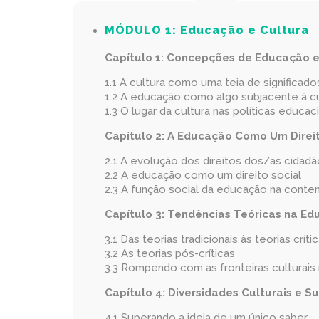
MÓDULO 1:
Educação e Cultura
Capítulo 1:
Concepções de Educação e
1.1 A cultura como uma teia de significado
1.2 A educação como algo subjacente à cu
1.3 O lugar da cultura nas políticas educac
Capítulo 2:
A Educação Como Um Direit
2.1 A evolução dos direitos dos/as cidad
2.2 A educação como um direito social
2.3 A função social da educação na cont
Capítulo 3:
Tendências Teóricas na Ed
3.1 Das teorias tradicionais às teorias críti
3.2 As teorias pós-críticas
3.3 Rompendo com as fronteiras culturais
Capítulo 4:
Diversidades Culturais e S
4.1 Superando a ideia de um único saber