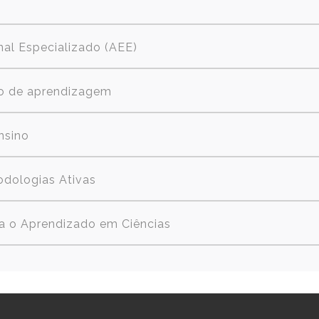
al Especializado (AEE)
so de aprendizagem
nsino
dologias Ativas
ra o Aprendizado em Ciências