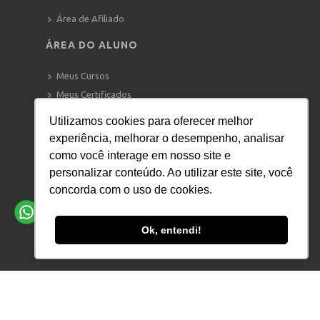
Área de Afiliado
ÁREA DO ALUNO
Meus Cursos
Meus Certificados
Mensagens
Utilizamos cookies para oferecer melhor
Vagas de Emprego
experiência, melhorar o desempenho, analisar
como você interage em nosso site e
ATENDIMENTO
personalizar conteúdo. Ao utilizar este site, você
WHATSAPP:
+55 11 91122-0533
concorda com o uso de cookies.
—–
E-MAIL:
atendimento@eadplus.com.br
Ok, entendi!
Veja aqui nossos termos de uso.
PORTAL EADPLUS - CURSOS ONLINE