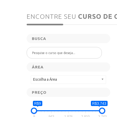
ENCONTRE SEU
CURSO
DE 
BUSCA
ÁREA
Escolha a Área
PREÇO
R$9
R$3,743
9
943
1,876
2,810
3,743