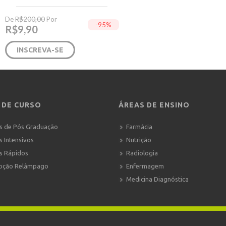
De
R$
200,00
Por
-95%
R$
9,90
INSCREVA-SE
 DE CURSO
ÁREAS DE ENSINO
s de Pós Graduação
Farmácia
s Intensivos
Nutrição
s Rápidos
Radiologia
oção Relâmpago
Enfermagem
Medicina Diagnóstica