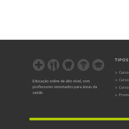
TIPOS
Curso
Curso
Educação online de alto nível, com
professores renomados para áreas da
Curso
saúde.
Prom