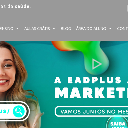
eas da
saúde
.
 ENSINO
AULAS GRÁTIS
BLOG
ÁREA DO ALUNO
CONT