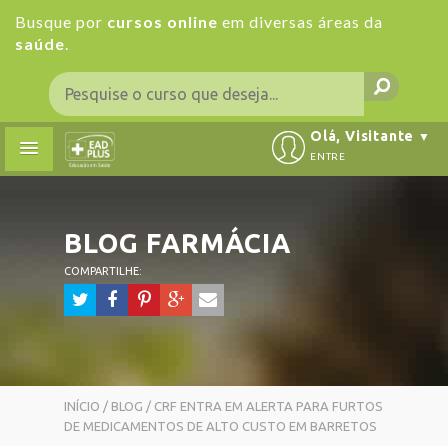
Busque por
cursos online
em diversas áreas da
saúde
.
Olá, Visitante
▼
ENTRE
BLOG
FARMÁCIA
COMPARTILHE:
INÍCIO
/
BLOG
/ CRF ENTRA EM ALERTA PARA FURTOS
DE MEDICAMENTOS DE ALTO CUSTO EM BARRETOS