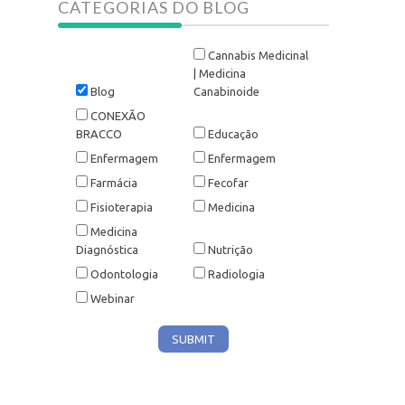
CATEGORIAS DO BLOG
Cannabis Medicinal
| Medicina
Blog
Canabinoide
CONEXÃO
BRACCO
Educação
Enfermagem
Enfermagem
Farmácia
Fecofar
Fisioterapia
Medicina
Medicina
Diagnóstica
Nutrição
Odontologia
Radiologia
Webinar