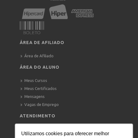
ÁREA DE AFILIADO
Área de Afiliado
ÁREA DO ALUNO
Meus Cursos
Meus Certificados
Mensagens
Vagas de Emprego
ATENDIMENTO
WHATSAPP:
+55 11 91122-0533
Utilizamos cookies para oferecer melhor
—–