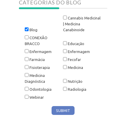
CATEGORIAS DO BLOG
Cannabis Medicinal
| Medicina
Blog
Canabinoide
CONEXÃO
BRACCO
Educação
Enfermagem
Enfermagem
Farmácia
Fecofar
Fisioterapia
Medicina
Medicina
Diagnóstica
Nutrição
Odontologia
Radiologia
Webinar