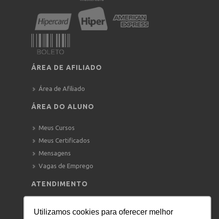
ÁREA DE AFILIADO
Área de Afiliado
ÁREA DO ALUNO
Meus Cursos
Meus Certificados
Mensagens
Vagas de Emprego
ATENDIMENTO
WHATSAPP:
+55 11 91122-0533
Utilizamos cookies para oferecer melhor
—–