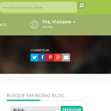
Olá, Visitante
▼
ATO
ENTRE
COMPARTILHE:
BUSQUE EM NOSSO BLOG