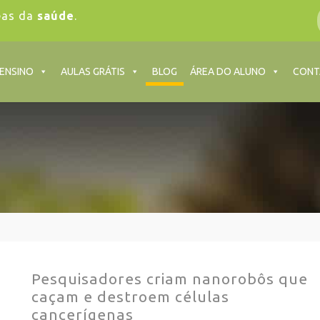
eas da
saúde
.
 ENSINO
AULAS GRÁTIS
BLOG
ÁREA DO ALUNO
CONT
Pesquisadores criam nanorobôs que
caçam e destroem células
cancerígenas