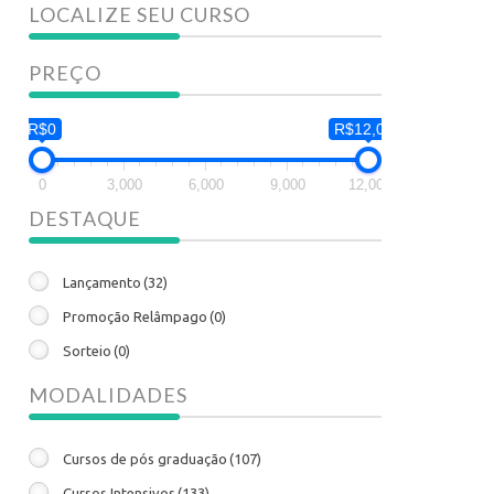
LOCALIZE SEU CURSO
PREÇO
R$0
R$12,000
0
3,000
6,000
9,000
12,000
DESTAQUE
Lançamento
(32)
Promoção Relâmpago
(0)
Sorteio
(0)
MODALIDADES
Cursos de pós graduação
(107)
Cursos Intensivos
(133)