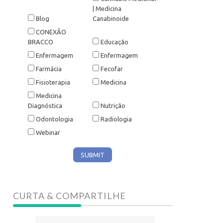
| Medicina
Blog
Canabinoide
CONEXÃO
BRACCO
Educação
Enfermagem
Enfermagem
Farmácia
Fecofar
Fisioterapia
Medicina
Medicina
Diagnóstica
Nutrição
Odontologia
Radiologia
Webinar
CURTA & COMPARTILHE