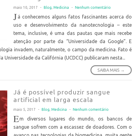
maio 10, 2017
-
Blog
,
Medicina
-
Nenhum comentário
J
á conhecemos alguns fatos fascinantes acerca do
uso e desenvolvimento da nanotecnologia – este
tema, inclusive, é uma das pautas que mais recebe
atenção por parte da “Universidade da Google”. E
ologia invadem, naturalmente, o campo da medicina. Fato é
 Universidade da Califórnia (UCDCC) publicaram nesta...
SAIBA MAIS →
Já é possível produzir sangue
artificial em larga escala
maio 5, 2017
-
Blog
,
Medicina
-
Nenhum comentário
E
m diversos lugares do mundo, os bancos de
sangue sofrem com a escassez de doadores. Com o
avanço nas tecnologias da biomedicina, muita gente