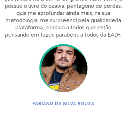
as,
eda
D+.
LILIAN BATISTA