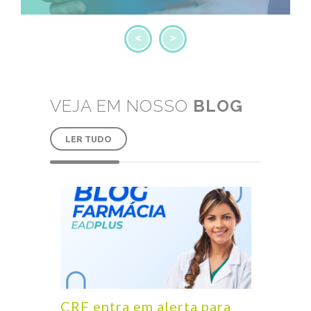
<
>
VEJA EM NOSSO
BLOG
LER TUDO
CRF entra em alerta para
Justi