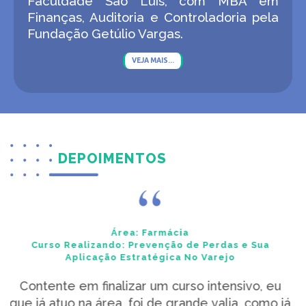
Faculdade São Luís, com MBA em
Finanças, Auditoria e Controladoria pela
Fundação Getúlio Vargas.
VEJA MAIS...
DEPOIMENTOS
Área:
Farmácia
Curso Realizando:
Prevenção de Perdas e Sua
Aplicação Estratégica No Varejo
eu
Maravilhoso o curso.. muito bem explicado com
o já
rico conteúdo na área.