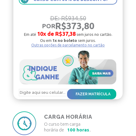
DE:
R$
934,50
R$
373,80
POR
10x de
R$
37,38
Em até
sem juros
no cartão.
Ou em
1x no boleto
sem juros.
Outras opções de parcelamento no cartão
CARGA HORÁRIA
O curso tem carga
horária de
100 horas
.