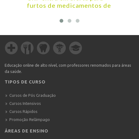
furtos de medicamentos de
que a
alto custo em Barretos
farma
medi
Educação online de alto nível, com professores renomados para áreas
da saúde.
TIPOS DE CURSO
Cursos de Pós Graduação
Cursos Intensivos
Cursos Rápidos
Promoção Relâmpago
ÁREAS DE ENSINO